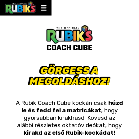
GÖRGESS A
GÖRGESS A
MEGOLDÁSHOZ!
MEGOLDÁSHOZ!
A Rubik Coach Cube kockán csak
húzd
le és fedd fel a matricákat
, hogy
gyorsabban kirakhasd! Kövesd az
alábbi részletes oktatóvideókat, hogy
kirakd az első Rubik-kockádat!