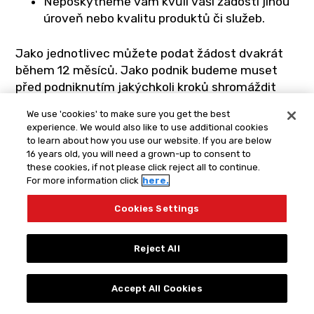
Neposkytneme vám kvůli vaší žádosti jinou
úroveň nebo kvalitu produktů či služeb.
Jako jednotlivec můžete podat žádost dvakrát
během 12 měsíců. Jako podnik budeme muset
před podniknutím jakýchkoli kroků shromáždit
informace od žádající strany, abychom ověřili
We use 'cookies' to make sure you get the best
vaši totožnost. Na žádost o osobní údaje
experience. We would also like to use additional cookies
odpovíme do 45 dnů od jejího přijetí.
to learn about how you use our website. If you are below
16 years old, you will need a grown-up to consent to
Uplatňování vašich práv
these cookies, if not please click reject all to continue.
For more information click
here.
Chcete-li uplatnit svá práva, napište nám na
adresu
dpo@spinmaster.com.
Cookies Settings
Chcete-li podat žádost za sebe nebo své
Reject All
nezletilé dítě, ujistěte se, že žádost obsahuje:
Accept All Cookies
dostatečné informace, které nám umožní
přiměřeně ověřit, že jste osobou, o níž jsou