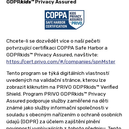
GDPR
kids™
Privacy Assured
Chcete-li se dozvědět více o naší pečeti
potvrzující certifikaci COPPA Safe Harbor a
GDPRkids™ Privacy Assured, navštivte:
https://cert.privo.com/#/companies/spnMster
Tento program se týká digitálních vlastností
uvedených na validační stránce, kterou lze
zobrazit kliknutím na PRIVO GDPRkids™ Verified
Shield. Program PRIVO GDPRkids™ Privacy
Assured podporuje služby zaměřené na děti
známé jako služby informační společnosti v
souladu s obecným nařízením o ochraně osobních
údajů (GDPR) za účelem zajištění plnění
povinností vyplývajících z tohoto předpisu. Tento